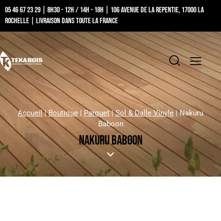
05 46 67 23 29 | 8h30 - 12h / 14h - 18h | 106 Avenue de la Repentie, 17000 La
Rochelle | Livraison dans toute la France
Accueil
|
Boutique
|
Parquet
|
Sol & Dalle Vinyle
|
Nakuru
Baboon
NAKURU BABOON