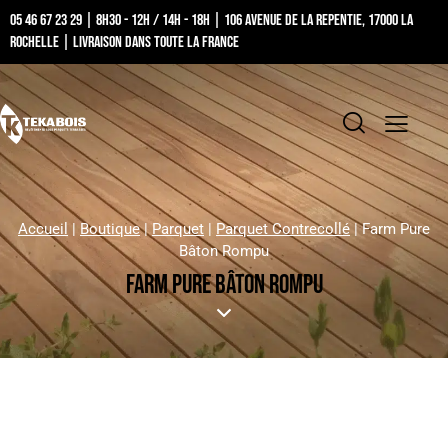
05 46 67 23 29 | 8h30 - 12h / 14h - 18h | 106 Avenue de la Repentie, 17000 La
Rochelle | Livraison dans toute la France
Accueil
|
Boutique
|
Parquet
|
Parquet Contrecollé
|
Farm Pure
Bâton Rompu
FARM PURE BÂTON ROMPU